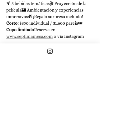
🍹 3 bebidas temáticas🎬 Proyección de la 
película🏰 Ambientación y experiencias 
inmersivas🎁 ¡Regalo sorpresa incluido!
Costo:
 $850 individual / $1,600 pareja🎟️ 
Cupo limitado
Reserva en 
www.septimamesa.com
 o vía Instagram
Compartir este evento