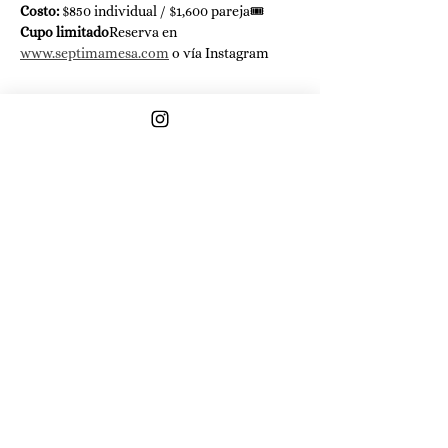
Costo:
 $850 individual / $1,600 pareja🎟️ 
Cupo limitado
Reserva en 
www.septimamesa.com
 o vía Instagram
Compartir este evento
Avenida 5 de Mayo, 605, San Pedro
Cholula