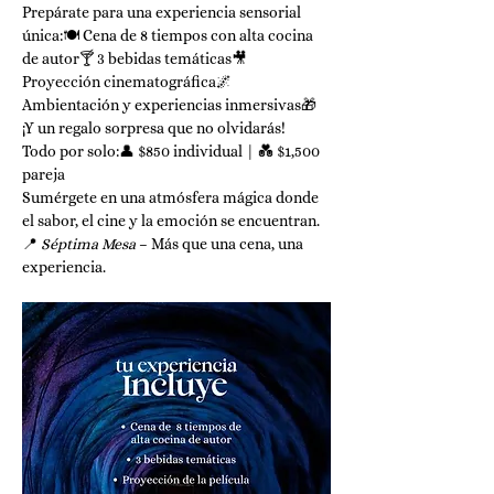
Prepárate para una experiencia sensorial 
única:🍽️ Cena de 8 tiempos con alta cocina 
de autor🍸 3 bebidas temáticas🎥 
Proyección cinematográfica🌌 
Ambientación y experiencias inmersivas🎁 
¡Y un regalo sorpresa que no olvidarás!
Todo por solo:👤 $850 individual | 💑 $1,500 
pareja
Sumérgete en una atmósfera mágica donde 
el sabor, el cine y la emoción se encuentran.
📍 
Séptima Mesa
 – Más que una cena, una 
experiencia.