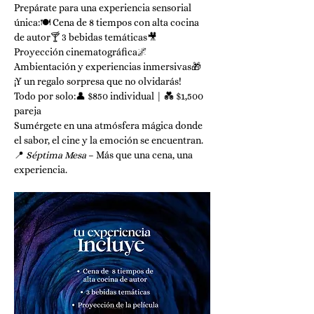
Prepárate para una experiencia sensorial 
única:🍽️ Cena de 8 tiempos con alta cocina 
de autor🍸 3 bebidas temáticas🎥 
Proyección cinematográfica🌌 
Ambientación y experiencias inmersivas🎁 
¡Y un regalo sorpresa que no olvidarás!
Todo por solo:👤 $850 individual | 💑 $1,500 
pareja
Sumérgete en una atmósfera mágica donde 
el sabor, el cine y la emoción se encuentran.
📍 
Séptima Mesa
 – Más que una cena, una 
experiencia.