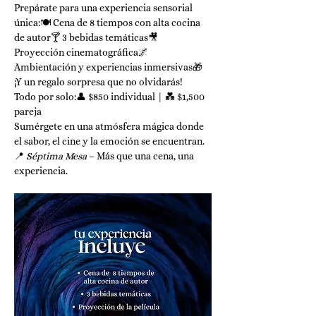
Prepárate para una experiencia sensorial 
única:🍽️ Cena de 8 tiempos con alta cocina 
de autor🍸 3 bebidas temáticas🎥 
Proyección cinematográfica🌌 
Ambientación y experiencias inmersivas🎁 
¡Y un regalo sorpresa que no olvidarás!
Todo por solo:👤 $850 individual | 💑 $1,500 
pareja
Sumérgete en una atmósfera mágica donde 
el sabor, el cine y la emoción se encuentran.
📍 
Séptima Mesa
 – Más que una cena, una 
experiencia.