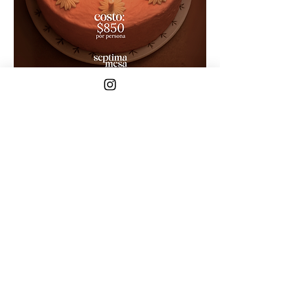
📍 
Séptima Mesa
 – Más que una cena, una 
experiencia.
Mostrar más
Compartir este evento