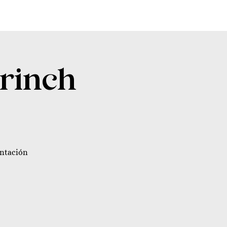
Grinch
entación