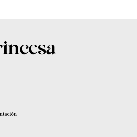
rincesa
entación