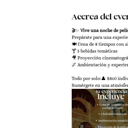
Acerca del eve
🎬✨ 
Vive una noche de pel
Prepárate para una experie
🍽️ Cena de 8 tiempos con a
🍸 3 bebidas temáticas
🎥 Proyección cinematográ
🌌 Ambientación y experie
Todo por solo:👤 $850 indiv
Sumérgete en una atmósfera