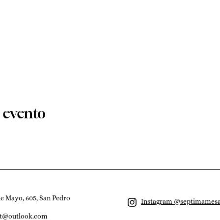
 evento
de Mayo, 605, San Pedro
Instagram @septimames
st@outlook.com