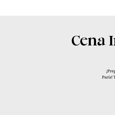
Cena I
¡Pre
París! 