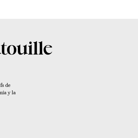
touille
fs de
mía y la