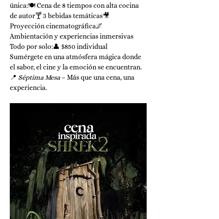
única:🍽️ Cena de 8 tiempos con alta cocina 
de autor🍸 3 bebidas temáticas🎥 
Proyección cinematográfica🌌 
Ambientación y experiencias inmersivas
Todo por solo:👤 $850 individual 
Sumérgete en una atmósfera mágica donde 
el sabor, el cine y la emoción se encuentran.
📍 
Séptima Mesa
 – Más que una cena, una 
experiencia.