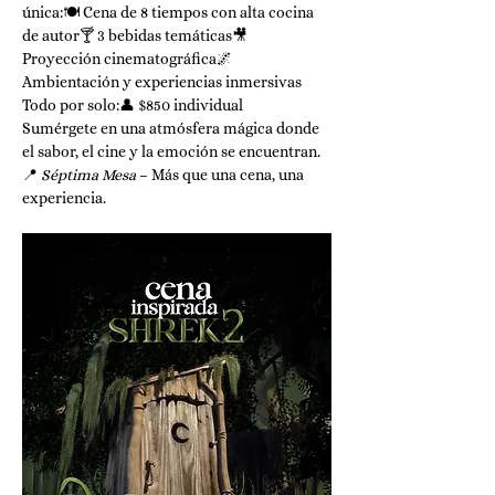
única:🍽️ Cena de 8 tiempos con alta cocina 
de autor🍸 3 bebidas temáticas🎥 
Proyección cinematográfica🌌 
Ambientación y experiencias inmersivas
Todo por solo:👤 $850 individual 
Sumérgete en una atmósfera mágica donde 
el sabor, el cine y la emoción se encuentran.
📍 
Séptima Mesa
 – Más que una cena, una 
experiencia.