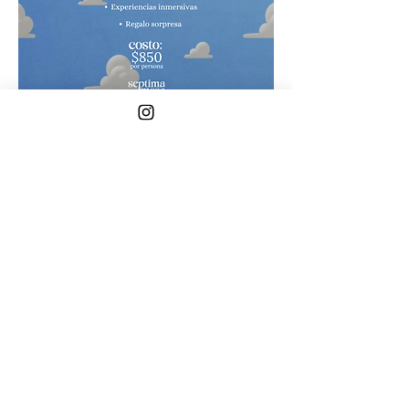
📍 
Séptima Mesa
 – Más que una cena, una 
experiencia.
Mostrar más
Compartir este evento