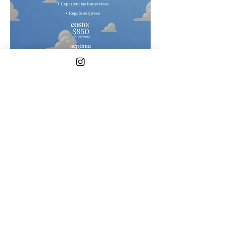
📍 
Séptima Mesa
 – Más que una cena, una 
experiencia.
Mostrar más
Compartir este evento